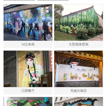
3d立体画
大型墙体壁画
江阴餐厅
无锡火锅店