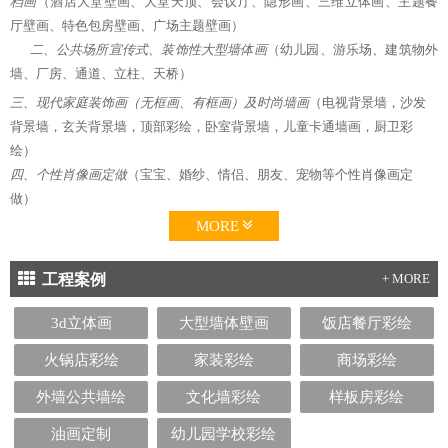
档画
（酒店大堂壁画、大堂天顶、会议厅、隐形画、三维立体画、主题餐
厅壁画、特色包房壁画、广场主题壁画）
二、公共场所宣传式、装饰性大型墙体画
（幼儿园、游乐场、建筑物外
墙、厂房、通道、立柱、天桥）
三、现代家庭装饰画（无框画、有框画）及时尚墙画
（电视背景墙，沙发
背景墙，玄关背景墙，顶部彩绘，卧室背景墙，儿童卡通墙画，厨卫彩
绘）
四、个性肖像画定做
（宝宝、婚纱、情侣、朋友、宠物等个性肖像画定
做）
MORE
工程案例
+ MORE
3d立体画
大型墙体壁画
饭店餐厅彩绘
火锅店彩绘
家装彩绘
商场彩绘
外墙公共墙绘
文化墙彩绘
样板房彩绘
油画定制
幼儿园学校彩绘